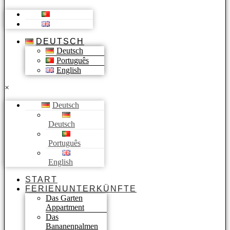
DEUTSCH
Deutsch
Português
English
×
Deutsch
Deutsch
Português
English
START
FERIENUNTERKÜNFTE
Das Garten
Appartment
Das
Bananenpalmen