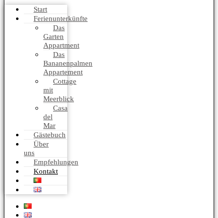
Start
Ferienunterkünfte
Das
Garten
Appartment
Das
Bananenpalmen
Appartement​
Cottage
mit
Meerblick
Casa
del
Mar
Gästebuch
Über
uns
Empfehlungen
Kontakt